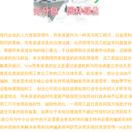
现代企业的人力资源管理中，劳务派遣作为一种灵活用工模式，日益受到
组织的青睐。劳务派遣涉及的法律法规、合同管理与员工权益等问题复杂
。掌握劳务派遣咨询的核心要点，不仅能帮助企业规避劳动风险，还能保
动者的合法权益。本文将围绕劳务派遣的咨询应用场景、员工权益以及合
略展开探讨。\n\n劳务派遣的定义是通过派遣机构与劳动者建立劳动关系
将其实质派驻到用工单位工作的三方法律关系。在实务中，部分企业由于
编制、突发需求或非核心业务支持等场景触发劳务派遣需求。例如季节性
业吸纳暑期临时工、创业公司前沿项目选择短期引进专业外部人才即常见
派遣情况。劳务派遣的临时性需要严格按照当地劳动行政条例予以界定:
用工只可使用在临时性、辅助性岗位，一局用工超过原合同双方续批才特
递交完备的留存备案。如果出于未知法规场景不确定性组织决定求助双方
派遣公司与中小企业)中的不足需要业务实时询问雇主特补必要的偏差应则
的补偿操作来解决各类的法律偏差咨询防范从而实项目资源管理—\n这部